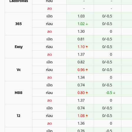
Ladbrokes
ก่อน
-
-
สด
-
-
เปิด
1.03
0/-0.5
365
ก่อน
1.02
0/-0.5
สด
1.30
0
เปิด
0.81
0/-0.5
Easy
ก่อน
1.10
0/-0.5
สด
1.37
0
เปิด
0.82
0/-0.5
Vc
ก่อน
0.96
0/-0.5
สด
1.34
0
เปิด
0.74
0/-0.5
M88
ก่อน
0.80
-0.5
สด
1.37
0
เปิด
0.74
0/-0.5
12
ก่อน
1.08
0/-0.5
สด
1.36
0
เปิด
0.76
-0.5