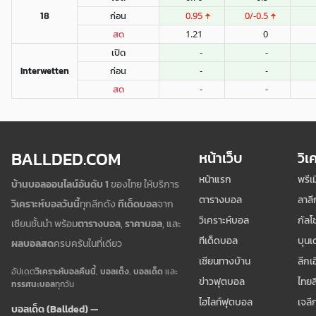
18
ก่อน
0.95
0/-0.5
สด
1.21
0
เปิด
-
-
Interwetten
ก่อน
-
-
สด
-
-
BALLDED.COM
หน้าเว็บ
วิเ
หน้าแรก
พรีเ
บ้านบอลออนไลน์อันดับ 1
ของไทย ให้บริการ
ตารางบอล
ลาลี
วิเคราะห์บอลวันนี้
ทุกลีกดัง
ทีเด็ดบอล
จาก
วิเคราะห์บอล
กัลโช
เซียนชั้นนำ พร้อม
ตารางบอล
,
ราคาบอล
, และ
ทีเด็ดบอล
บุนเ
ผลบอลสด
ครบครันในที่เดียว
เซียนทางบ้าน
ลีกเ
อัปเดต
วิเคราะห์บอลคืนนี้
,
บอลเต็ง
,
บอลเด็ด
และ
ข่าวฟุตบอล
ไทยล
ทรรศนะบอล
ทุกวัน
ไฮไลท์ฟุตบอล
เจลี
บอลเด็ด (Ballded) —