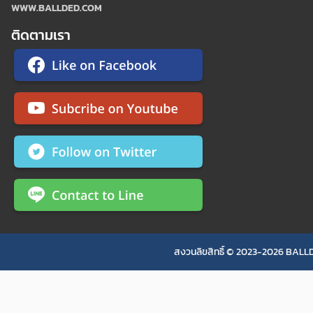
WWW.BALLDED.COM
ติดตามเรา
สงวนลิขสิทธิ์ © 2023-2026 BALLD