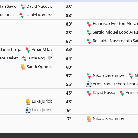
fan Savić
David Vukovic
88'
a Juricic
Daniel Romera
88'
Francisco Everton Mota 
83'
Sergio Miguel Lobo Arau
83'
Reinaldo Nascimento Sa
67'
damir hrelja
Amar Milak
64'
tej Deket
Ante Roguljić
64'
Sandi Ogrinec
60'
Nikola Serafimov
M
57'
Armstrong Echezolachuk
55'
David Kusso
Armstr
45'
Luka Juricic
43'
Luka Juricic
9'
Nikola Serafimov
7'