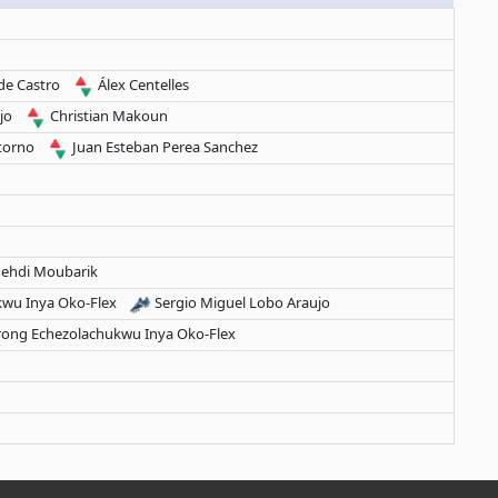
de Castro
Álex Centelles
jo
Christian Makoun
torno
Juan Esteban Perea Sanchez
ehdi Moubarik
wu Inya Oko-Flex
Sergio Miguel Lobo Araujo
ong Echezolachukwu Inya Oko-Flex