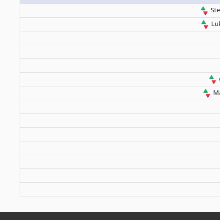
Ste
Luk
Ma