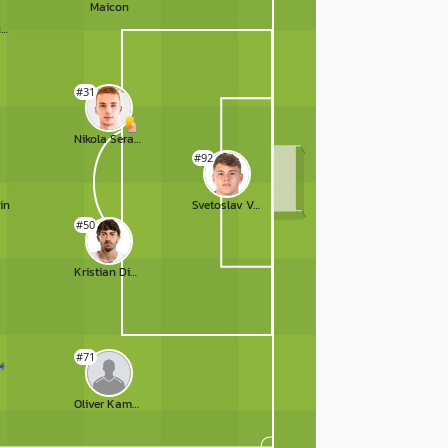
Maicon
Akram Bouras
#31
Nikola Serafimov
#92
in
Svetoslav Vutsov
#50
Kristian Dimitrov
#71
Oliver Kamdem