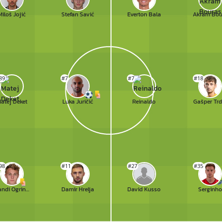
Miloš Jojić
Stefan Savić
Everton Bala
89
#7
#7
#18
atej Deket
Luka Juričić
Reinaldo
Gašper Trd
98
#11
#27
#35
Sandi Ogrinec
Damir Hrelja
David Kusso
Serginho