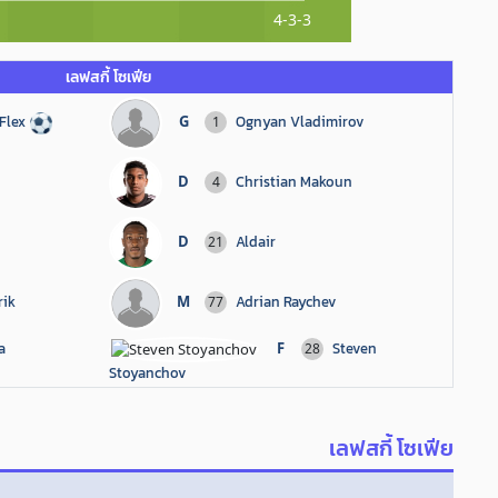
4-3-3
เลฟสกี้ โซเฟีย
Flex
G
Ognyan Vladimirov
1
D
Christian Makoun
4
D
Aldair
21
rik
M
Adrian Raychev
77
a
F
Steven
28
Stoyanchov
เลฟสกี้ โซเฟีย