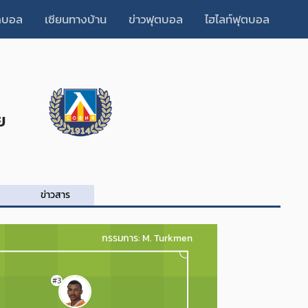
็ดบอล
เซียนทางบ้าน
ข่าวฟุตบอล
ไฮไลท์ฟุตบอล
ย
ข่าวสาร
กรรมการ: M. Turkmen
#3