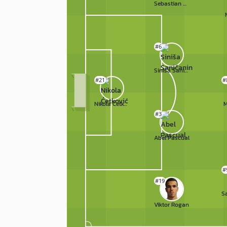
Sebastian Herrera
#6
Siniša Saničanin
#21
#
Nikola Ćetković
M
#3
Abel Pascual
#
#19
Viktor Rogan