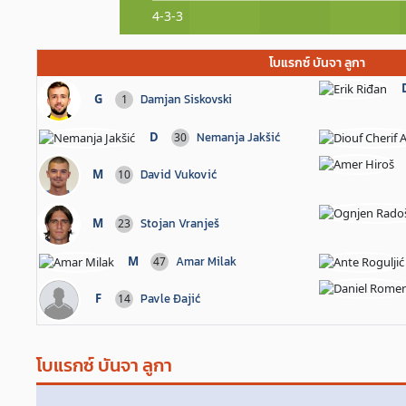
4-3-3
โบแรกซ์ บันจา ลูกา
G
Damjan Siskovski
1
D
Nemanja Jakšić
30
M
David Vuković
10
M
Stojan Vranješ
23
M
Amar Milak
47
F
Pavle Đajić
14
โบแรกซ์ บันจา ลูกา