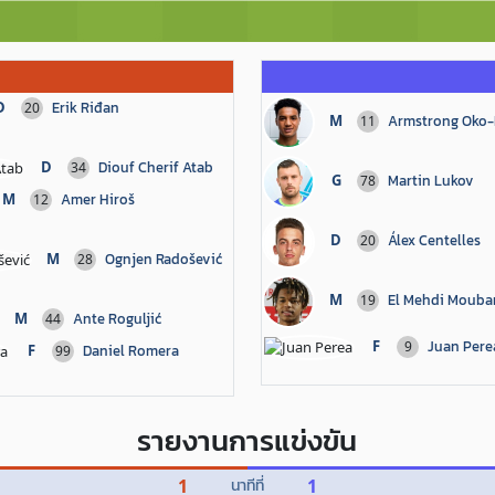
D
Erik Riđan
20
M
Armstrong Oko-
11
D
Diouf Cherif Atab
34
G
Martin Lukov
78
M
Amer Hiroš
12
D
Álex Centelles
20
M
Ognjen Radošević
28
M
El Mehdi Mouba
19
M
Ante Roguljić
44
F
Juan Pere
9
F
Daniel Romera
99
รายงานการแข่งขัน
1
นาทีที่
1