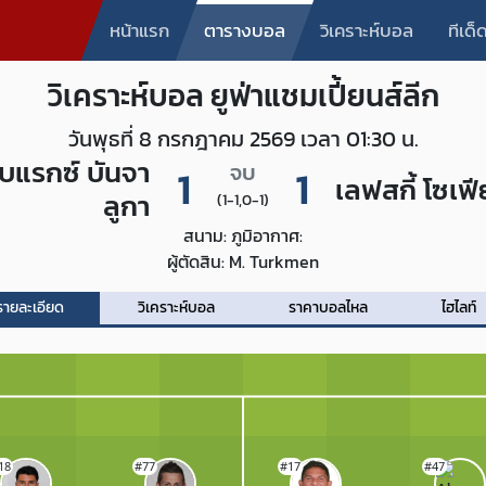
หน้าแรก
ตารางบอล
วิเคราะห์บอล
ทีเด
วิเคราะห์บอล ยูฟ่าแชมเปี้ยนส์ลีก
วันพุธที่ 8 กรกฎาคม 2569 เวลา 01:30 น.
โบแรกซ์ บันจา
1
จบ
1
เลฟสกี้ โซเฟี
ลูกา
(1-1,0-1)
สนาม:
ภูมิอากาศ:
ผู้ตัดสิน: M. Turkmen
รายละเอียด
วิเคราะห์บอล
ราคาบอลไหล
ไฮไลท์
18
#77
#17
#47