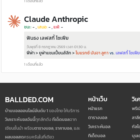
1 เดือนที่แล้ว
Claude Anthropic
ชนะ:
-
,
เสมอ:
-
,
แพ้:
-
ฟันธง เลฟสกี้ โซเฟีย
วันพุธที่ 8 กรกฎาคม 2569 เวลา 01:30 น.
ฟีฟ่า >
ยูฟ่าแชมเปี้ยนส์ลีก >
โบแรกซ์ บันจา ลูกา
vs.
เลฟสกี้ โซเฟีย
1 เดือนที่แล้ว
BALLDED.COM
หน้าเว็บ
วิเ
หน้าแรก
พรีเ
บ้านบอลออนไลน์อันดับ 1
ของไทย ให้บริการ
ตารางบอล
ลาลี
วิเคราะห์บอลวันนี้
ทุกลีกดัง
ทีเด็ดบอล
จาก
วิเคราะห์บอล
กัลโช
เซียนชั้นนำ พร้อม
ตารางบอล
,
ราคาบอล
, และ
ทีเด็ดบอล
บุนเ
ผลบอลสด
ครบครันในที่เดียว