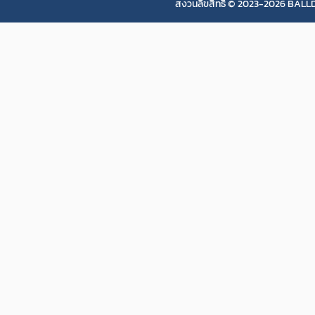
สงวนลิขสิทธิ์ © 2023-2026 BALLD