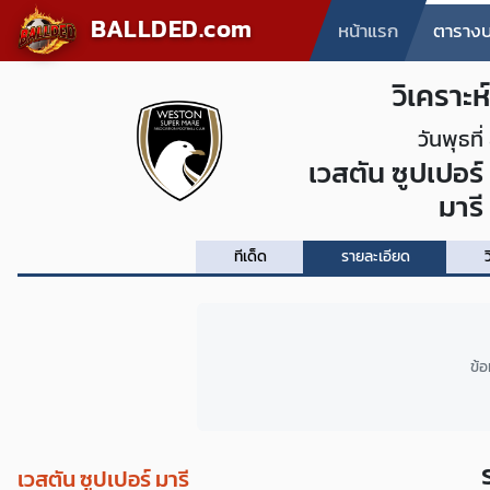
BALLDED.com
หน้าแรก
ตาราง
วิเคราะ
วันพุธท
เวสตัน ซูปเปอร์
มารี
ทีเด็ด
รายละเอียด
ข้อ
เวสตัน ซูปเปอร์ มารี