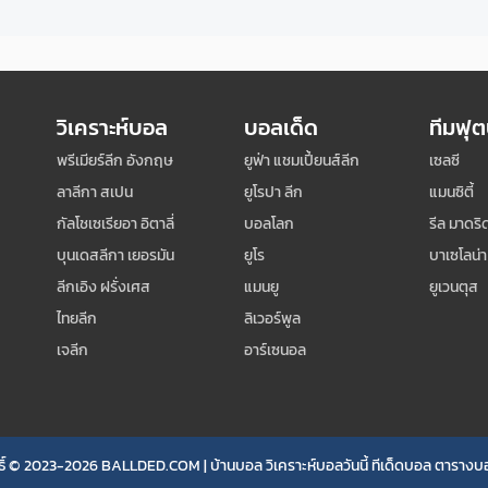
วิเคราะห์บอล
บอลเด็ด
ทีมฟุ
พรีเมียร์ลีก อังกฤษ
ยูฟ่า แชมเปี้ยนส์ลีก
เซลซี
ลาลีกา สเปน
ยูโรปา ลีก
แมนซิตี้
กัลโชเซเรียอา อิตาลี่
บอลโลก
รีล มาดริ
บุนเดสลีกา เยอรมัน
ยูโร
บาเซโลน่า
ลีกเอิง ฝรั่งเศส
แมนยู
ยูเวนตุส
ไทยลีก
ลิเวอร์พูล
เจลีก
อาร์เซนอล
ธิ์ © 2023-2026 BALLDED.COM | บ้านบอล วิเคราะห์บอลวันนี้ ทีเด็ดบอล ตาราง