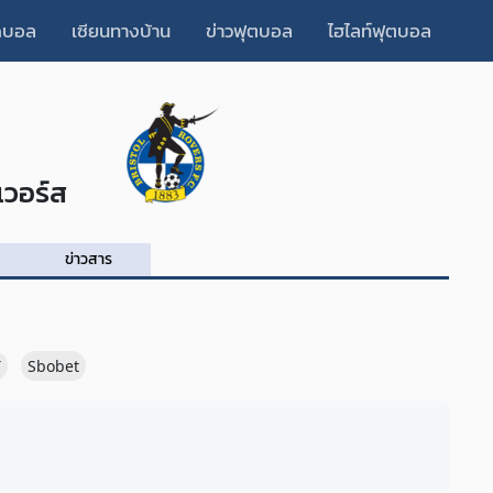
็ดบอล
เซียนทางบ้าน
ข่าวฟุตบอล
ไฮไลท์ฟุตบอล
เวอร์ส
ข่าวสาร
T
Sbobet