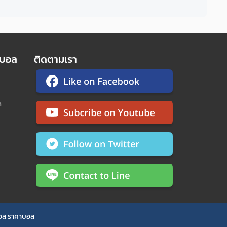
ตบอล
ติดตามเรา
ด
บอล ราคาบอล