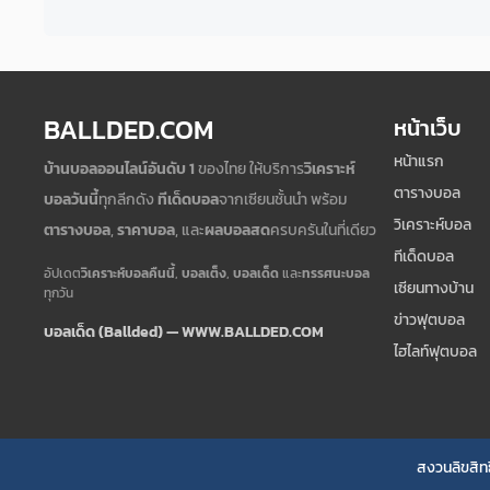
BALLDED.COM
หน้าเว็บ
หน้าแรก
บ้านบอลออนไลน์อันดับ 1
ของไทย ให้บริการ
วิเคราะห์
ตารางบอล
บอลวันนี้
ทุกลีกดัง
ทีเด็ดบอล
จากเซียนชั้นนำ พร้อม
วิเคราะห์บอล
ตารางบอล
,
ราคาบอล
, และ
ผลบอลสด
ครบครันในที่เดียว
ทีเด็ดบอล
อัปเดต
วิเคราะห์บอลคืนนี้
,
บอลเต็ง
,
บอลเด็ด
และ
ทรรศนะบอล
เซียนทางบ้าน
ทุกวัน
ข่าวฟุตบอล
บอลเด็ด (Ballded) — WWW.BALLDED.COM
ไฮไลท์ฟุตบอล
สงวนลิขสิท