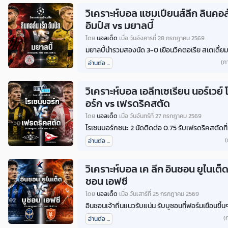
วิเคราะห์บอล แชมเปียนส์ลีก ลินคอล์
อิมป์ส vs มยาลบี้
โดย
บอลเด็ด
เมื่อ วันอังคารที่ 28 กรกฎาคม 2569
มยาลบี้นำรวมสองนัด 3-0 เยือนวิคตอเรีย สเตเดี้ยมที
(ก
อ่านต่อ ...
วิเคราะห์บอล เอลีทเซเรียน นอร์เวย์
อร์ก vs เฟรดริคสตัด
โดย
บอลเด็ด
เมื่อ วันจันทร์ที่ 27 กรกฎาคม 2569
โรเซนบอร์กชนะ 2 นัดติดต่อ 0.75 รับเฟรดริคสตัดที่ฟ
(
อ่านต่อ ...
วิเคราะห์บอล เค ลีก อินชอน ยูไนเต็ด
ชอน เอฟซี
โดย
บอลเด็ด
เมื่อ วันเสาร์ที่ 25 กรกฎาคม 2569
อินชอนเจ้าถิ่นแนวรับแน่น รับบูชอนที่ฟอร์มเยือนขึ้น
(
อ่านต่อ ...