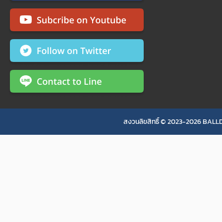
สงวนลิขสิทธิ์ © 2023-2026 BALLD