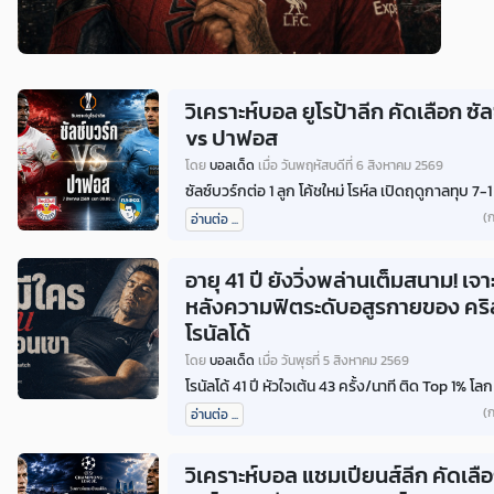
วิเคราะห์บอล ยูโรป้าลีก คัดเลือก ซั
vs ปาฟอส
โดย
บอลเด็ด
เมื่อ วันพฤหัสบดีที่ 6 สิงหาคม 2569
ซัลซ์บวร์กต่อ 1 ลูก โค้ชใหม่ โรห์ล เปิดฤดูกาลทุบ 7-1 
(ก
อ่านต่อ ...
อายุ 41 ปี ยังวิ่งพล่านเต็มสนาม! เจาะ
หลังความฟิตระดับอสูรกายของ คริส
โรนัลโด้
โดย
บอลเด็ด
เมื่อ วันพุธที่ 5 สิงหาคม 2569
โรนัลโด้ 41 ปี หัวใจเต้น 43 ครั้ง/นาที ติด Top 1% โลก เ
(ก
อ่านต่อ ...
วิเคราะห์บอล แชมเปียนส์ลีก คัดเลื