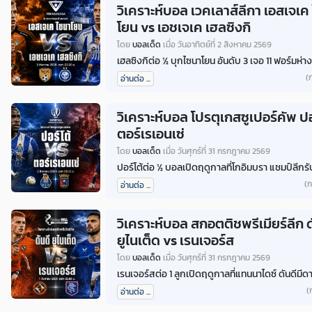
วิเคราะห์บอล เวคเลาส์ลีกา เอสเจเค
โยน vs เอชเจเค เฮลซิงกิ
โดย
บอลเด็ด
เมื่อ วันอาทิตย์ที่ 2 สิงหาคม 2569
เฮลซิงกิต่อ ½ บุกไซนาโยน อันดับ 3 เจอ 11 ฟอร์มห่างก
(
อ่านต่อ ...
วิเคราะห์บอล โปรตุเกสซูเปอร์คัพ ปอ
ตอร์เรเอนเซ่
โดย
บอลเด็ด
เมื่อ วันศุกร์ที่ 31 กรกฎาคม 2569
ปอร์โต้ต่อ ½ บอลเปิดฤดูกาลที่โกอิมบรา แชมป์ลีกรั
(ก
อ่านต่อ ...
วิเคราะห์บอล สกอตติชพรีเมียร์ลีก ด
ยูไนเต็ด vs เรนเจอร์ส
โดย
บอลเด็ด
เมื่อ วันศุกร์ที่ 31 กรกฎาคม 2569
เรนเจอร์สต่อ 1 ลูกเปิดฤดูกาลที่แทนนาไดซ์ ดันดีมีดาว
(
อ่านต่อ ...