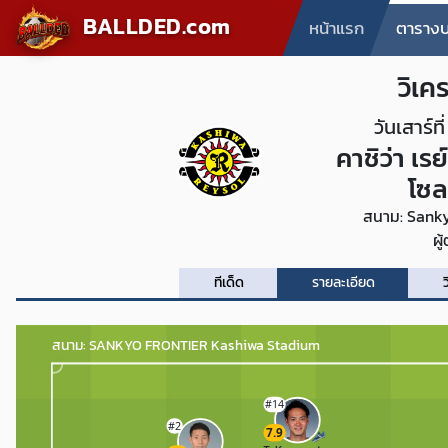
BALLDED.com
หน้าแรก
ตาราง
วิเค
วันเสาร์
คาชิว่า เรย์
โซล
สนาม: Sanky
ผู
ทีเด็ด
รายละเอียด
สนาม: SANKYO FRONTIER Kashiwa Stadium
#14
#2
7.9