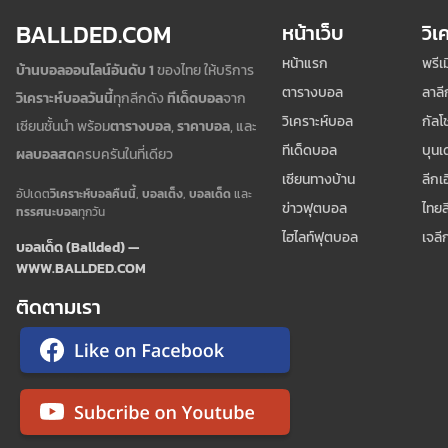
BALLDED.COM
หน้าเว็บ
วิเ
หน้าแรก
พรีเ
บ้านบอลออนไลน์อันดับ 1
ของไทย ให้บริการ
ตารางบอล
ลาลี
วิเคราะห์บอลวันนี้
ทุกลีกดัง
ทีเด็ดบอล
จาก
วิเคราะห์บอล
กัลโช
เซียนชั้นนำ พร้อม
ตารางบอล
,
ราคาบอล
, และ
ทีเด็ดบอล
บุนเ
ผลบอลสด
ครบครันในที่เดียว
เซียนทางบ้าน
ลีกเ
อัปเดต
วิเคราะห์บอลคืนนี้
,
บอลเต็ง
,
บอลเด็ด
และ
ข่าวฟุตบอล
ไทยล
ทรรศนะบอล
ทุกวัน
ไฮไลท์ฟุตบอล
เจลี
บอลเด็ด (Ballded) —
WWW.BALLDED.COM
ติดตามเรา