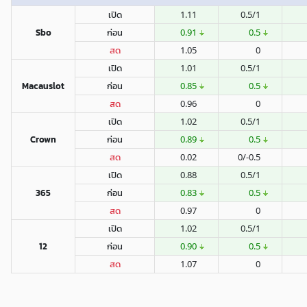
เปิด
1.11
0.5/1
Sbo
ก่อน
0.91
0.5
สด
1.05
0
เปิด
1.01
0.5/1
Macauslot
ก่อน
0.85
0.5
สด
0.96
0
เปิด
1.02
0.5/1
Crown
ก่อน
0.89
0.5
สด
0.02
0/-0.5
เปิด
0.88
0.5/1
365
ก่อน
0.83
0.5
สด
0.97
0
เปิด
1.02
0.5/1
12
ก่อน
0.90
0.5
สด
1.07
0