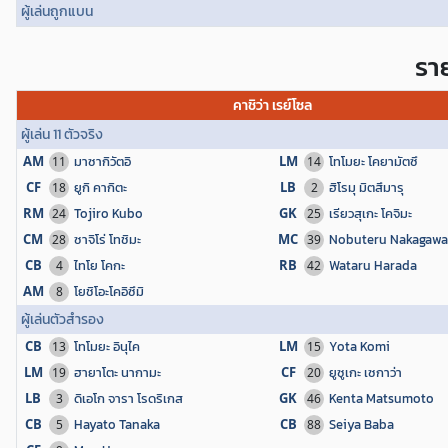
ผู้เล่นถูกแบน
ราย
คาชิว่า เรย์โซล
ผู้เล่น 11 ตัวจริง
AM
มาซากิวัตอิ
LM
โทโมยะ โคยามัตซึ
11
14
CF
ยูกิ คากิตะ
LB
ฮิโรมุ มิตสึมารุ
18
2
RM
Tojiro Kubo
GK
เรียวสุเกะ โคจิมะ
24
25
CM
ซาจิโร่ โทชิมะ
MC
Nobuteru Nakagawa
28
39
CB
ไทโย โคกะ
RB
Wataru Harada
4
42
AM
โยชิโอะโคอิซึมิ
8
ผู้เล่นตัวสำรอง
CB
โทโมยะ อินุไค
LM
Yota Komi
13
15
LM
ฮายาโตะ นากามะ
CF
ยูซูเกะ เซกาว่า
19
20
LB
ดิเอโก จารา โรดริเกส
GK
Kenta Matsumoto
3
46
CB
Hayato Tanaka
CB
Seiya Baba
5
88