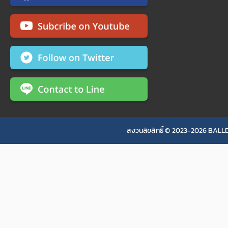
สงวนลิขสิทธิ์ © 2023-2026 BALLD