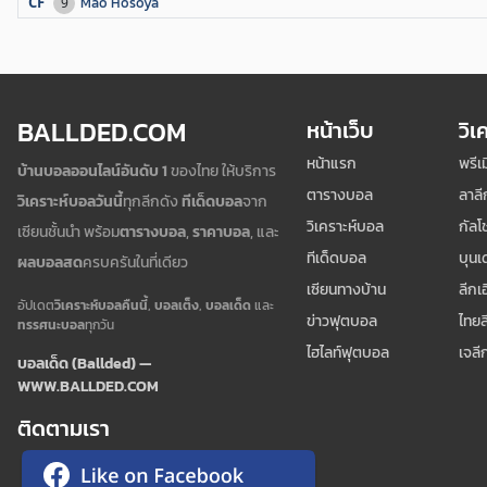
CF
Mao Hosoya
9
BALLDED.COM
หน้าเว็บ
วิเ
หน้าแรก
พรีเ
บ้านบอลออนไลน์อันดับ 1
ของไทย ให้บริการ
ตารางบอล
ลาลี
วิเคราะห์บอลวันนี้
ทุกลีกดัง
ทีเด็ดบอล
จาก
วิเคราะห์บอล
กัลโช
เซียนชั้นนำ พร้อม
ตารางบอล
,
ราคาบอล
, และ
ทีเด็ดบอล
บุนเ
ผลบอลสด
ครบครันในที่เดียว
เซียนทางบ้าน
ลีกเ
อัปเดต
วิเคราะห์บอลคืนนี้
,
บอลเต็ง
,
บอลเด็ด
และ
ข่าวฟุตบอล
ไทยล
ทรรศนะบอล
ทุกวัน
ไฮไลท์ฟุตบอล
เจลี
บอลเด็ด (Ballded) —
WWW.BALLDED.COM
ติดตามเรา