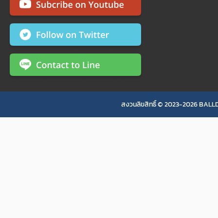
สงวนลิขสิทธิ์ © 2023-2026 BALLD