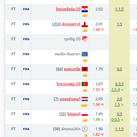
FT
2.02
1-1.5
โครเอเชีย(ยู 21)
FT
2.01
1.5
[203]
ยิบรอลตาร์
1.98
1.
FT
ตุรกี(ยู 21)
FT
คองโก-กินชาซา
FT
1.70
0.0
[64]
แอลเบเนีย
FT
2.07
3-3.5
โปรตุเกส(ยู 21)
1.92
2.5-3
1.
FT
2.05
2.0
[7]
เนเธอร์แลนด์
1.96
1.5
1.
FT
1.95
0.5
[35]
โปแลนด์
1.98
0-0.5
1.
FT
1.90
1-1.5
[98]
ลักเซมเบิร์ก
1.82
1.