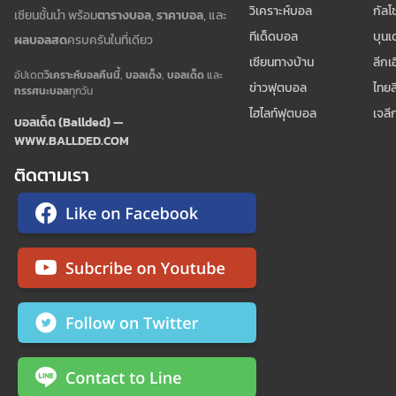
วิเคราะห์บอล
กัลโช
เซียนชั้นนำ พร้อม
ตารางบอล
,
ราคาบอล
, และ
ทีเด็ดบอล
บุนเ
ผลบอลสด
ครบครันในที่เดียว
เซียนทางบ้าน
ลีกเ
อัปเดต
วิเคราะห์บอลคืนนี้
,
บอลเต็ง
,
บอลเด็ด
และ
ข่าวฟุตบอล
ไทยล
ทรรศนะบอล
ทุกวัน
ไฮไลท์ฟุตบอล
เจลี
บอลเด็ด (Ballded) —
WWW.BALLDED.COM
ติดตามเรา