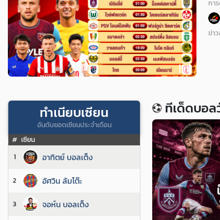
การด
ข่า
ทีเด็ดบอลวั
ทำเนียบเซียน
อันดับยอดเซียนประจำเดือน
#
เซียน
อาทิตย์ บอลเต็ง
1
อัศวิน ล้มโต๊ะ
2
จอห์น บอลเต็ง
3