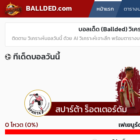
BALLDED.com
หน้าแรก
ตาราง
บอลเด็ด (Ballded) วิเครา
ติดตาม วิเคราะห์บอลวันนี้ ด้วย AI วิเคราะห์เจาะลึก พร้อมตารา
ทีเด็ดบอลวันนี้
สปาร์ต้า ร็อตเตอร์ดัม
0 โหวต (0%)
เฟเยนูร์