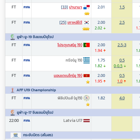
FT
2.01
1.5
[33]
ปานามา
FT
2.00
2.5
[25]
เกาหลีใต้
2.02
1.
ยูฟ่า ยู-19 ชิงแชมป์ยุโรป
FT
2.00
2.5-3
โปรตุเกส(ยู 19)
1.94
1.
FT
1.75
0.5
กรีซ(ยู 19)
1.82
0-0.5
1.
FT
2.00
0.5
มอนเตเนโก(ยู 19)
1.95
1.0
1.
AFF U19 Championship
FT
1.82
4.0
ฟิลิปปินส์ (ยู19)
ยูฟ่า ยู-17 ชิงแชมป์ยุโรป
22:00
Latvia U17
กระชับมิตร (สโมสร)