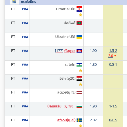
กระชับมิตร
FT
Croatia U18
FT
มัลดีฟส์
FT
Ukraine U18
FT
1.90
1.5-2
[177]
กัมพูชา
2.0
FT
1.80
0.5-1
เลโซโท
FT
อิรัก (ยู20)
FT
ลัตเวีย(ยู 19)
FT
1.90
1-1.5
บัลแกเรีย（ยู 19）
FT
2.02
0-0.5
สวีเดน(ยู 21)