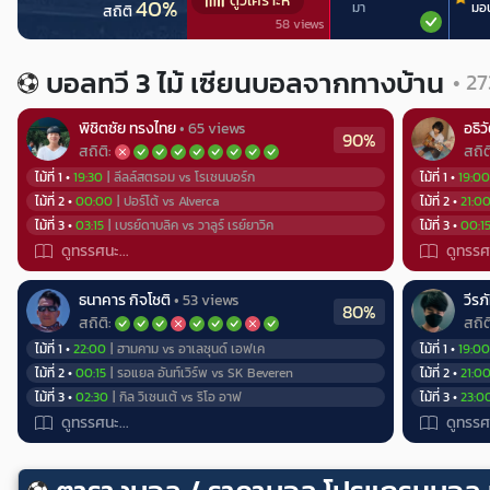
ดูวิเคราะห์
40%
มา
มอน
สถิติ
58 views
บอลทวี 3 ไม้ เซียนบอลจากทางบ้าน
• 2
พิชิตชัย ทรงไทย
• 65 views
อธิ
90%
สถิติ:
สถิต
ไม้ที่ 1 •
19:30
|
ลีลล์สตรอม vs โรเซนบอร์ก
ไม้ที่ 1 •
19:00
ไม้ที่ 2 •
00:00
|
ปอร์โต้ vs Alverca
ไม้ที่ 2 •
21:0
ไม้ที่ 3 •
03:15
|
เบรย์ดาบลิค vs วาลูร์ เรย์ยาวิค
ไม้ที่ 3 •
00:1
ดูทรรศนะ...
ดูทรรศน
ธนาคาร กิจโชติ
• 53 views
วีร
80%
สถิติ:
สถิต
ไม้ที่ 1 •
22:00
|
ฮามคาม vs อาเลซุนด์ เอฟเค
ไม้ที่ 1 •
19:00
ไม้ที่ 2 •
00:15
|
รอแยล อันท์เวิร์พ vs SK Beveren
ไม้ที่ 2 •
21:0
ไม้ที่ 3 •
02:30
|
กิล วิเซนเต้ vs ริโอ อาฟ
ไม้ที่ 3 •
23:0
ดูทรรศนะ...
ดูทรรศน