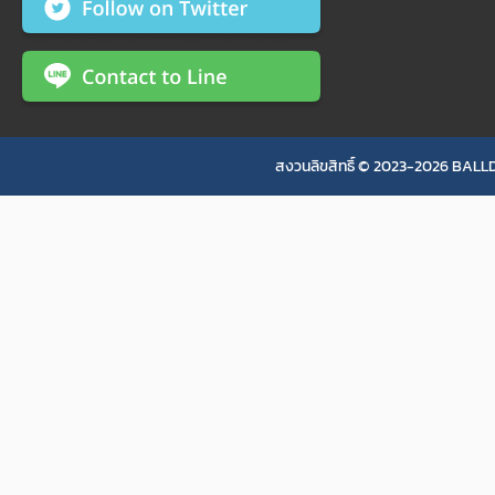
สงวนลิขสิทธิ์ © 2023-2026 BALLD