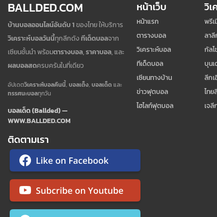
BALLDED.COM
หน้าเว็บ
วิเ
หน้าแรก
พรีเ
บ้านบอลออนไลน์อันดับ 1
ของไทย ให้บริการ
ตารางบอล
ลาลี
วิเคราะห์บอลวันนี้
ทุกลีกดัง
ทีเด็ดบอล
จาก
วิเคราะห์บอล
กัลโช
เซียนชั้นนำ พร้อม
ตารางบอล
,
ราคาบอล
, และ
ทีเด็ดบอล
บุนเ
ผลบอลสด
ครบครันในที่เดียว
เซียนทางบ้าน
ลีกเ
อัปเดต
วิเคราะห์บอลคืนนี้
,
บอลเต็ง
,
บอลเด็ด
และ
ข่าวฟุตบอล
ไทยล
ทรรศนะบอล
ทุกวัน
ไฮไลท์ฟุตบอล
เจลี
บอลเด็ด (Ballded) —
WWW.BALLDED.COM
ติดตามเรา