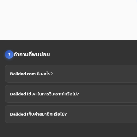
คำถามที่พบบ่อย
?
Ballded.com คืออะไร?
Ballded ใช้ AI ในการวิเคราะห์หรือไม่?
Ballded เก็บค่าสมาชิกหรือไม่?