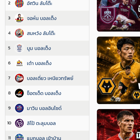
อัศวิน ล้มโต๊ะ
2
จอห์น บอลเต็ง
3
สมหวัง ล้มโต๊ะ
4
บูม บอลเต็ง
5
เต๋า บอลเต็ง
6
บอลเดี่ยว เหนียวทรัพย์
7
ช็อตเด็ด บอลเต็ง
8
มาวิน บอลอินไซด์
9
ลิโป้ ตะลุมบอล
10
แบกบอล เข้าบ้าน
11