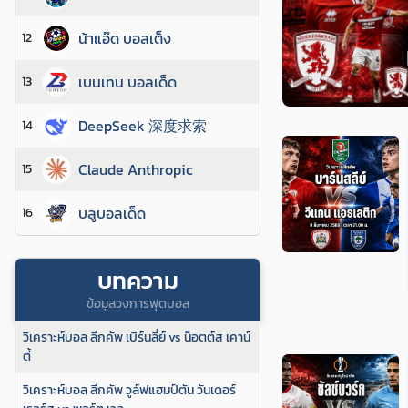
น้าแอ๊ด บอลเต็ง
12
เบนเทน บอลเด็ด
13
DeepSeek 深度求索
14
Claude Anthropic
15
บลูบอลเด็ด
16
บทความ
ข้อมูลวงการฟุตบอล
วิเคราะห์บอล ลีกคัพ เบิร์นลี่ย์ vs น็อตต์ส เคาน์
ตี้
วิเคราะห์บอล ลีกคัพ วูล์ฟแฮมป์ตัน วันเดอร์