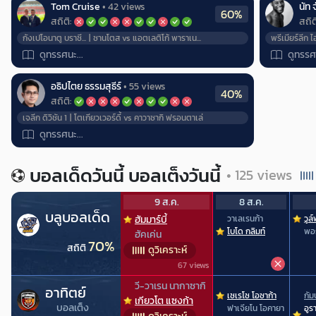
Tom Cruise
• 42 views
นัท 
60%
สถิติ:
สถิต
กังเปโอนาตู บราซี...
|
ซานโตส vs แอตเลติโก้ พาราเน...
พรีเมียร์ลีก ไอซ
ดูทรรศนะ...
ดูทรรศน
อธิปไตย ธรรมสุธีร์
• 55 views
40%
สถิติ:
เจลีก ดิวิชัน 1
|
โตเกียวเวอร์ดี้ vs คาวาซากิ ฟรอนตาเล่
ดูทรรศนะ...
บอลเด็ดวันนี้ บอลเต็งวันนี้
• 125 views
9 ส.ค.
8 ส.ค.
บลูบอลเด็ด
ฮัมมาร์บี้
วาเลเรนก้า
วูล
โบโด กลิมท์
พอ
ฮัคเค่น
70%
สถิติ
ดูวิเคราะห์
67 views
วี-วาเรน นากาซากิ
อาทิตย์
เซเรโซ โอซาก้า
กัม
เกียวโต แซงก้า
บอลเต็ง
ฟาเจียโน โอคายา
อูร