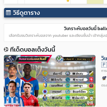
วิธีดูตาราง
วิเคราะห์บอลวันนี้ ba
เลือกรับชมวิเคราะห์บอลจาก youtuber และเซียนชั้นนำ เข้ากลุ่มป
ทีเด็ดบอลเต็งวันนี้
วิ
🇵
การด
ตรงต