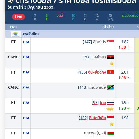
ตารางบอล / ราคาบอล โปรแกรมบอล บ
วันศุกร์ที่ 5 มิถุนายน 2569
7
8
วันนี้
10
11
12
13
ผลบอลเมื่อ
Live
ศ.
ส.
จ.
อ.
พ.
พฤ.
เวลา
เจ้าบ้าน
กระชับมิตร
FT
1.82
[147]
สิงคโปร์
1.78
CANC
[89]
แองโกลา
FT
2.01
[155]
จีน-ฮ่องกง
1.98
CANC
[113]
แทนซาเนีย
FT
1.95
[93]
ไทย
1.98
0
FT
1.98
[122]
อินโดนีเซีย
FT
เบลารุส(ยู 21)