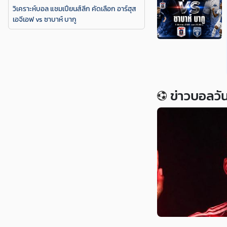
วิเคราะห์บอล แชมเปียนส์ลีก คัดเลือก อาร์ฮุส
เอจีเอฟ vs ซาบาห์ บากู
ข่าวบอลวันน