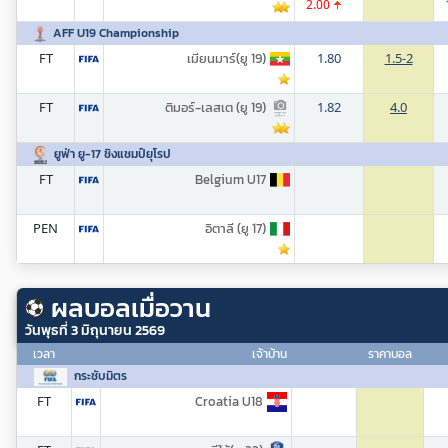
2.00
AFF U19 Championship
FT
1.80
1.5-2
เมียนมาร์(ยู 19)
FT
1.82
4.0
ติมอร์-เลสเต (ยู 19)
ยูฟ่า ยู-17 ชิงแชมป์ยุโรป
FT
Belgium U17
PEN
อิตาลี (ยู 17)
ผลบอลเมื่อวาน
วันพุธที่ 3 มิถุนายน 2569
เวลา
เจ้าบ้าน
ราคาบอล
กระชับมิตร
FT
Croatia U18