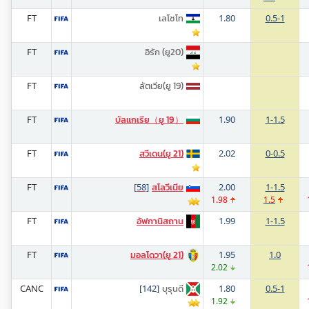
FT
1.80
0.5-1
เลโซโท
FT
อิรัก (ยู20)
FT
ลัตเวีย(ยู 19)
FT
1.90
1-1.5
บัลแกเรีย（ยู 19）
FT
2.02
0-0.5
สวีเดน(ยู 21)
FT
2.00
1-1.5
[58]
สโลวีเนีย
1.98
1.5
FT
1.99
1-1.5
อัฟกานิสถาน
FT
1.95
1.0
มอลโดวา(ยู 21)
2.02
CANC
1.80
0.5-1
[142]
บุรุนดี
1.92