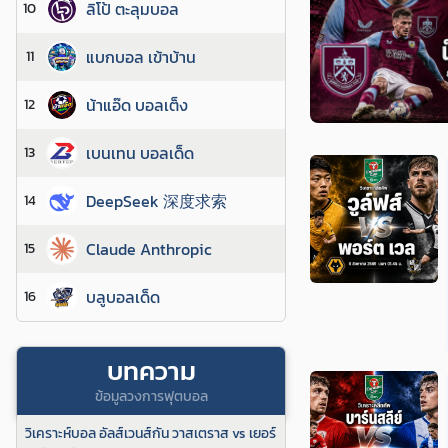
ลิโป้ ตะลุมบอล
10
แบกบอล เข้าบ้าน
11
น้าแอ๊ด บอลเต็ง
12
เบนเทน บอลเด็ด
13
DeepSeek 深度求索
14
Claude Anthropic
15
บลูบอลเด็ด
16
บทความ
ข้อมูลวงการฟุตบอล
วิเคราะห์บอล อัลส์เวนส์กัน วาสเตราส vs เยอร์