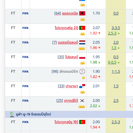
FT
1.70
0.0
[64]
แอลเบเนีย
FT
2.07
3-3.5
โปรตุเกส(ยู 21)
1.92
2.5-3
1.
FT
2.05
2.0
[7]
เนเธอร์แลนด์
1.96
1.5
1.
FT
1.95
0.5
[35]
โปแลนด์
1.98
0-0.5
1.
FT
1.90
1-1.5
[98]
ลักเซมเบิร์ก
1.82
1.
FT
2.01
1.5
[33]
ปานามา
FT
2.00
2.5
[25]
เกาหลีใต้
2.02
1.
ยูฟ่า ยู-19 ชิงแชมป์ยุโรป
FT
2.00
2.5-3
โปรตุเกส(ยู 19)
1.94
1.