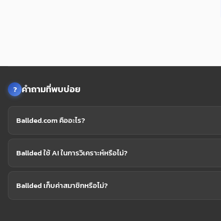
คำถามที่พบบ่อย
?
Ballded.com คืออะไร?
Ballded ใช้ AI ในการวิเคราะห์หรือไม่?
Ballded เก็บค่าสมาชิกหรือไม่?