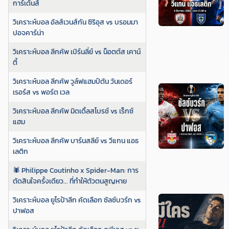
การ์เด้นส์
วิเคราะห์บอล อัลส์เวนส์กัน ซิริอุส vs บรอมมา
ปอจคาร์น่า
วิเคราะห์บอล ลีกคัพ เบิร์นลี่ย์ vs น็อตต์ส เคาน์
ตี้
วิเคราะห์บอล ลีกคัพ วูล์ฟแฮมป์ตัน วันเดอร์
เรอร์ส vs พอร์ต เวล
วิเคราะห์บอล ลีกคัพ มิดเดิ้ลสโบรช์ vs เร็กซ์
แฮม
วิเคราะห์บอล ลีกคัพ บาร์นสลีย์ vs วีแกน แอธ
เลติก
🕷️ Philippe Coutinho x Spider-Man: การ
ตัดสินใจครั้งเดียว... ที่ทำให้ตัวตนสูญหาย
วิเคราะห์บอล ยูโรป้าลีก คัดเลือก ซัลซ์บวร์ก vs
ปาฟอส